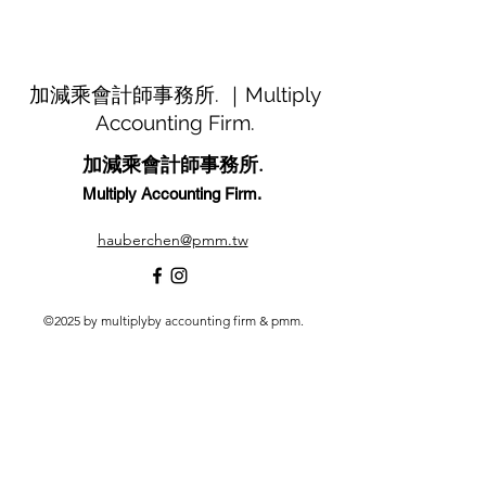
加減乘會計師事務所. ｜Multiply
Accounting Firm.
加減乘會計師事務所.
Multiply Accounting Firm.
hauberchen@pmm.tw
©2025 by multiplyby accounting firm & pmm.