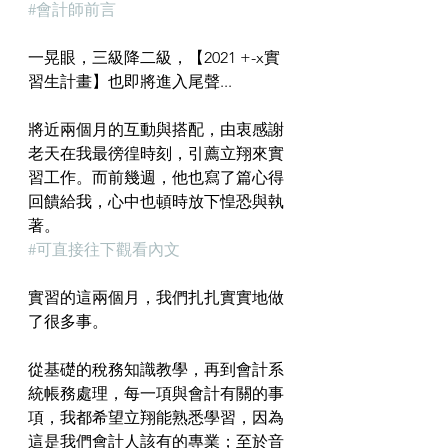
#會計師前言
一晃眼，三級降二級，【2021 +-x實
習生計畫】也即將進入尾聲...
將近兩個月的互動與搭配，由衷感謝
老天在我最徬徨時刻，引薦立翔來實
習工作。而前幾週，他也寫了篇心得
回饋給我，心中也頓時放下惶恐與執
著。
#可直接往下觀看內文
實習的這兩個月，我們扎扎實實地做
了很多事。
從基礎的稅務知識教學，再到會計系
統帳務處理，每一項與會計有關的事
項，我都希望立翔能熟悉學習，因為
這是我們會計人該有的專業；至於音