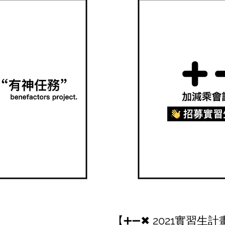
【➕➖✖ 2021實習生計