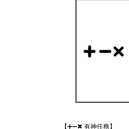
【➕➖✖ 有神任務】