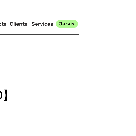
cts
Clients
Services
Jarvis
0】